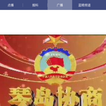
点播
报料
广播
蓝睛频道